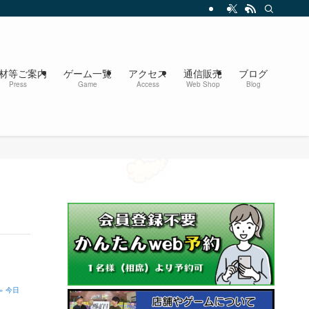
材等ご案内
ゲーム一覧
アクセス
通信販売
ブログ
Press
Game
Access
Web Shop
Blog
» 今日