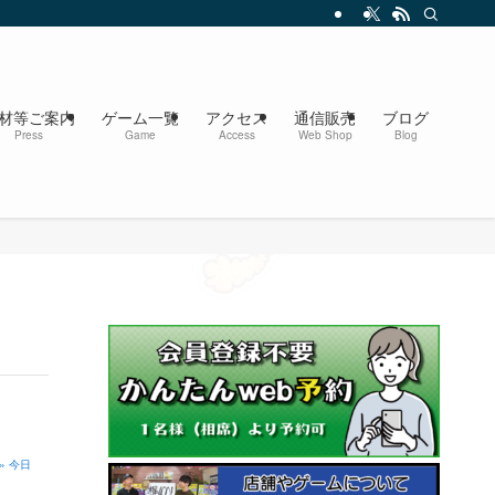
材等ご案内
ゲーム一覧
アクセス
通信販売
ブログ
Press
Game
Access
Web Shop
Blog
» 今日