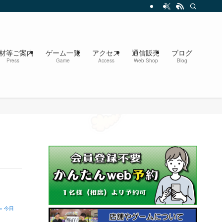
材等ご案内
ゲーム一覧
アクセス
通信販売
ブログ
Press
Game
Access
Web Shop
Blog
» 今日