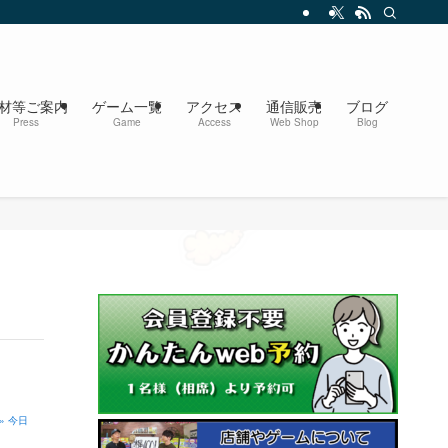
材等ご案内
ゲーム一覧
アクセス
通信販売
ブログ
Press
Game
Access
Web Shop
Blog
» 今日