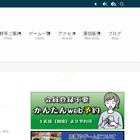
材等ご案内
ゲーム一覧
アクセス
通信販売
ブログ
Press
Game
Access
Web Shop
Blog
» 今日