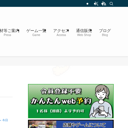
材等ご案内
ゲーム一覧
アクセス
通信販売
ブログ
Press
Game
Access
Web Shop
Blog
» 今日