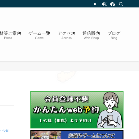
材等ご案内
ゲーム一覧
アクセス
通信販売
ブログ
Press
Game
Access
Web Shop
Blog
» 今日