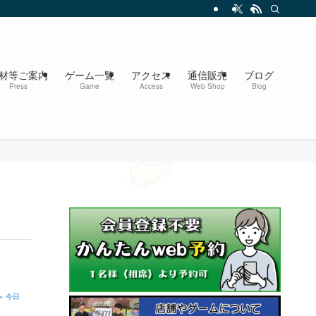
材等ご案内
ゲーム一覧
アクセス
通信販売
ブログ
Press
Game
Access
Web Shop
Blog
» 今日