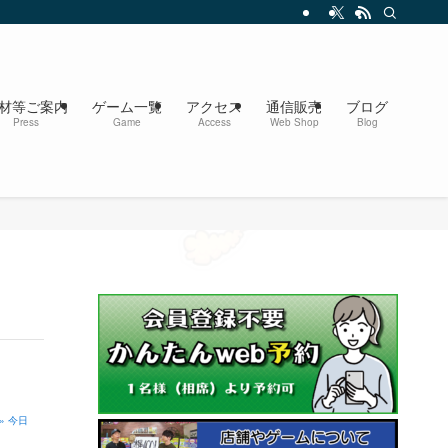
材等ご案内
ゲーム一覧
アクセス
通信販売
ブログ
Press
Game
Access
Web Shop
Blog
» 今日