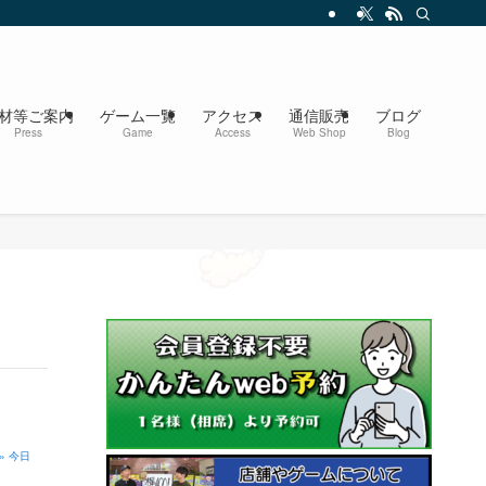
材等ご案内
ゲーム一覧
アクセス
通信販売
ブログ
Press
Game
Access
Web Shop
Blog
» 今日