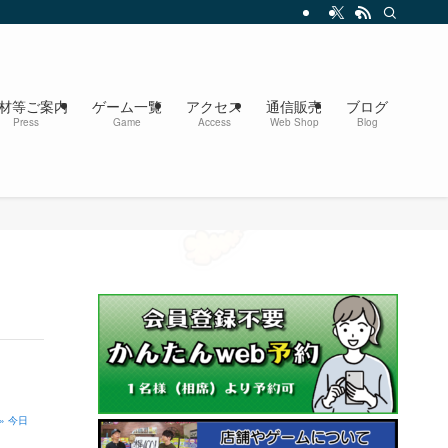
材等ご案内
ゲーム一覧
アクセス
通信販売
ブログ
Press
Game
Access
Web Shop
Blog
» 今日