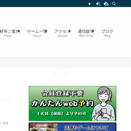
材等ご案内
ゲーム一覧
アクセス
通信販売
ブログ
Press
Game
Access
Web Shop
Blog
» 今日