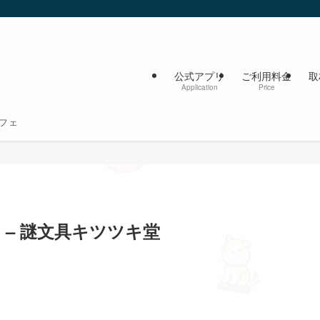
公式アプリ
ご利用料金
取
Application
Price
フェ
_サムネ – 謎文具キツツキ堂