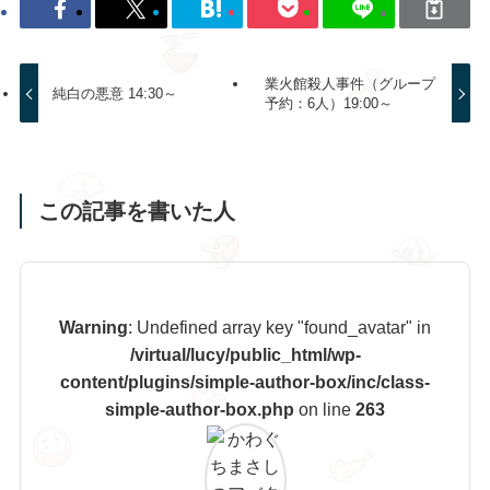
業火館殺人事件（グループ
純白の悪意 14:30～
予約：6人）19:00～
この記事を書いた人
Warning
: Undefined array key "found_avatar" in
/virtual/lucy/public_html/wp-
content/plugins/simple-author-box/inc/class-
simple-author-box.php
on line
263