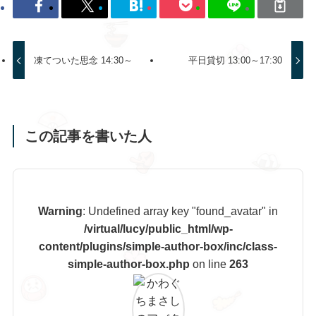
凍てついた思念 14:30～
平日貸切 13:00～17:30
この記事を書いた人
Warning
: Undefined array key "found_avatar" in
/virtual/lucy/public_html/wp-
content/plugins/simple-author-box/inc/class-
simple-author-box.php
on line
263