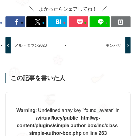
よかったらシェアしてね！
メルトダウン2020
モンバサ
この記事を書いた人
Warning
: Undefined array key "found_avatar" in
/virtual/lucy/public_html/wp-
content/plugins/simple-author-box/inc/class-
simple-author-box.php
on line
263