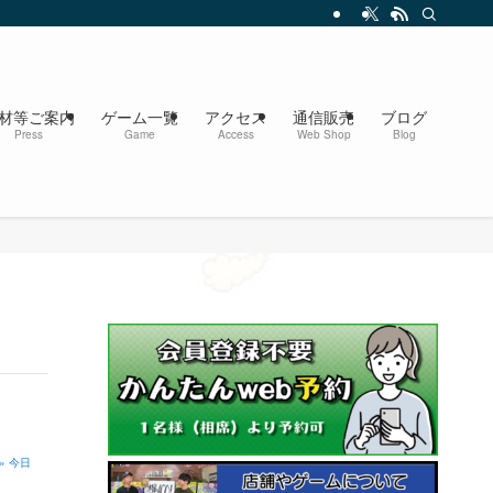
材等ご案内
ゲーム一覧
アクセス
通信販売
ブログ
Press
Game
Access
Web Shop
Blog
» 今日