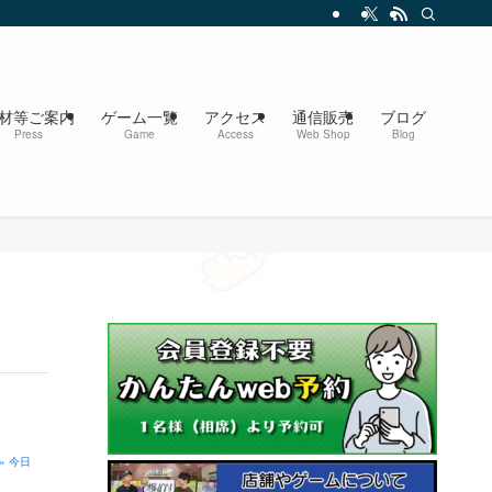
材等ご案内
ゲーム一覧
アクセス
通信販売
ブログ
Press
Game
Access
Web Shop
Blog
» 今日