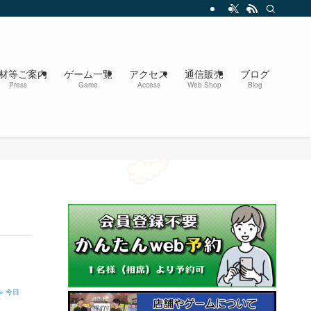
材等ご案内
ゲーム一覧
アクセス
通信販売
ブログ
Press
Game
Access
Web Shop
Blog
» 今日