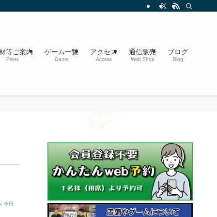
材等ご案内
ゲーム一覧
アクセス
通信販売
ブログ
Press
Game
Access
Web Shop
Blog
» 今日