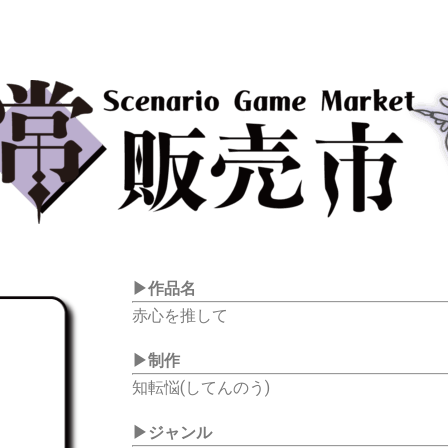
▶作品名
赤心を推して
▶
制作
知転悩(してんのう)
▶
ジャンル