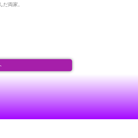
んだ両家。
へ