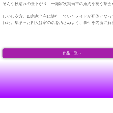
そんな秋晴れの昼下がり、一瀬家次期当主の婚約を祝う茶会
しかし夕方、四宗家当主に随行していたメイドが死体となっ
れた。集まった四人は家の名を汚さぬよう、事件を内密に解
作品一覧へ