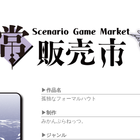
▶作品名
孤独なフォーマルハウト
▶
制作
みかんぷらねっつ。
▶
ジャンル