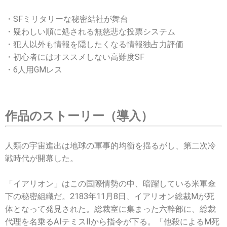
・SFミリタリーな秘密結社が舞台
・疑わしい順に処される無慈悲な投票システム
・犯人以外も情報を隠したくなる情報独占力評価
・初心者にはオススメしない高難度SF
・6人用GMレス
作品のストーリー（導入）
人類の宇宙進出は地球の軍事的均衡を揺るがし、第二次冷
戦時代が開幕した。
「イアリオン」はこの国際情勢の中、暗躍している米軍傘
下の秘密組織だ。2183年11月8日、イアリオン総裁Mが死
体となって発見された。総裁室に集まった六幹部に、総裁
代理を名乗るAIテミスⅡから指令が下る。「他殺によるM死