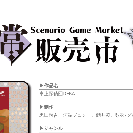
▶作品名
卓上探偵団DEKA
▶
制作
黒田尚吾、河端ジュン一、鯖井凌、数羽/
グ
▶
ジャンル