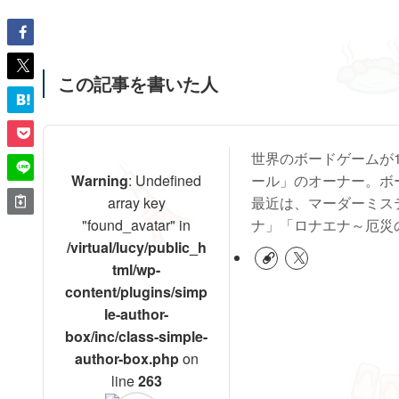
この記事を書いた人
世界のボードゲームが
Warning
: Undefined
ール」のオーナー。ボ
array key
最近は、マーダーミス
"found_avatar" in
ナ」「ロナエナ～厄災
/virtual/lucy/public_h
tml/wp-
content/plugins/simp
le-author-
box/inc/class-simple-
author-box.php
on
line
263