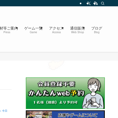
材等ご案内
ゲーム一覧
アクセス
通信販売
ブログ
Press
Game
Access
Web Shop
Blog
» 今日