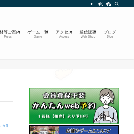
材等ご案内
ゲーム一覧
アクセス
通信販売
ブログ
Press
Game
Access
Web Shop
Blog
» 今日